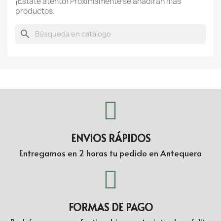
¡Estate atento! Próximamente se añadirán más
productos.
search
ENVIOS RÁPIDOS
Entregamos en 2 horas tu pedido en Antequera
FORMAS DE PAGO